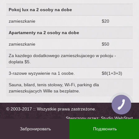
Pokoj lux na 2 osoby na dobe
zamieszkanie
$20
Apartamenty na 2 osoby na dobe
zamieszkanie
$50
Za kazdego dodatkowego zamieszkujacego w pokoju -
doplata $5.
3-razowe wyzywienie na 1 osobe.
$8(1+3+3)
Sauna, bilard, tenis stolowy, Wi-Fi, parking dla
zamieszkujacych Wille sa bezplatne.
© 2003-2017 :: Wszystkie prawa zastrzeżone.
Stworzony przez: Studio WebStart
webstart.in.ua
Забронировать
Подзвонить